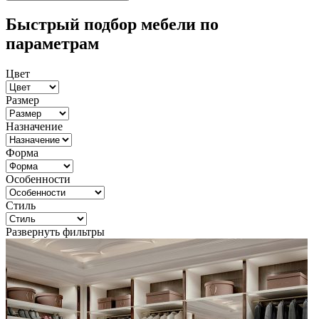
Быстрый подбор мебели по
параметрам
Цвет
Размер
Назначение
Форма
Особенности
Стиль
Развернуть фильтры