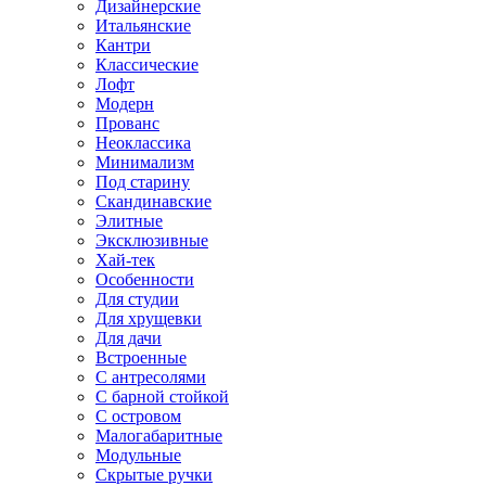
Дизайнерские
Итальянские
Кантри
Классические
Лофт
Модерн
Прованс
Неоклассика
Минимализм
Под старину
Скандинавские
Элитные
Эксклюзивные
Хай-тек
Особенности
Для студии
Для хрущевки
Для дачи
Встроенные
С антресолями
С барной стойкой
С островом
Малогабаритные
Модульные
Скрытые ручки