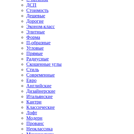
ДСП
Стоимость
Дешевые
Дорогие
Эконом-класс
Элитные
Форма
П-образные
Угловые
Прямые
Радиусные
Скошенные углы
Стиль
Современные
Евро
Английские
Дизайнерские
Итальянские
Кантри
Классические
Лофт
Модерн
Прованс
Неоклассика