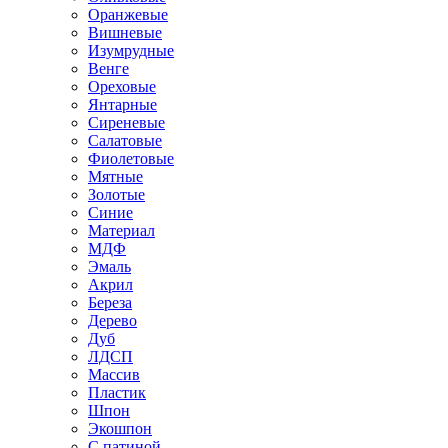
Оранжевые
Вишневые
Изумрудные
Венге
Ореховые
Янтарные
Сиреневые
Салатовые
Фиолетовые
Мятные
Золотые
Синие
Материал
МДФ
Эмаль
Акрил
Береза
Дерево
Дуб
ЛДСП
Массив
Пластик
Шпон
Экошпон
С патиной