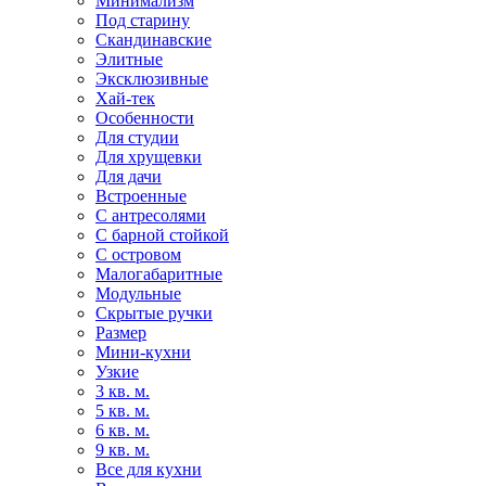
Минимализм
Под старину
Скандинавские
Элитные
Эксклюзивные
Хай-тек
Особенности
Для студии
Для хрущевки
Для дачи
Встроенные
С антресолями
С барной стойкой
С островом
Малогабаритные
Модульные
Скрытые ручки
Размер
Мини-кухни
Узкие
3 кв. м.
5 кв. м.
6 кв. м.
9 кв. м.
Все для кухни