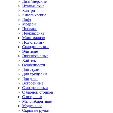
Дизайнерские
Итальянские
Кантри
Классические
Лофт
Модерн
Прованс
Неоклассика
Минимализм
Под старину
Скандинавские
Элитные
Эксклюзивные
Хай-тек
Особенности
Для студии
Для хрущевки
Для дачи
Встроенные
С антресолями
С барной стойкой
С островом
Малогабаритные
Модульные
Скрытые ручки