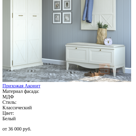
Прихожая Аконит
Материал фасада:
МДФ
Стиль:
Классический
Цвет:
Белый
от 36 000 руб.