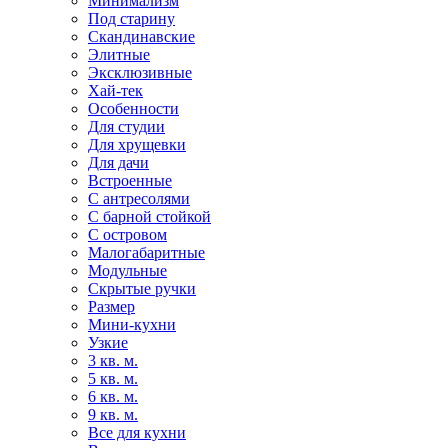
Минимализм
Под старину
Скандинавские
Элитные
Эксклюзивные
Хай-тек
Особенности
Для студии
Для хрущевки
Для дачи
Встроенные
С антресолями
С барной стойкой
С островом
Малогабаритные
Модульные
Скрытые ручки
Размер
Мини-кухни
Узкие
3 кв. м.
5 кв. м.
6 кв. м.
9 кв. м.
Все для кухни