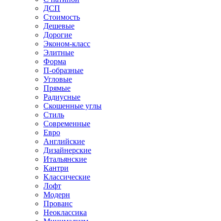
ДСП
Стоимость
Дешевые
Дорогие
Эконом-класс
Элитные
Форма
П-образные
Угловые
Прямые
Радиусные
Скошенные углы
Стиль
Современные
Евро
Английские
Дизайнерские
Итальянские
Кантри
Классические
Лофт
Модерн
Прованс
Неоклассика