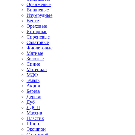
Оранжевые
Вишневые
Изумрудные
Венге
Ореховые
Янтарные
Сиреневые
Салатовые
Фиолетовые
Мятные
Золотые
Синие
Материал
МДФ
Эмаль
Акрил
Береза
Дерево
Дуб
ЛДСП
Массив
Пластик
Шпон
Экошпон
С патиной