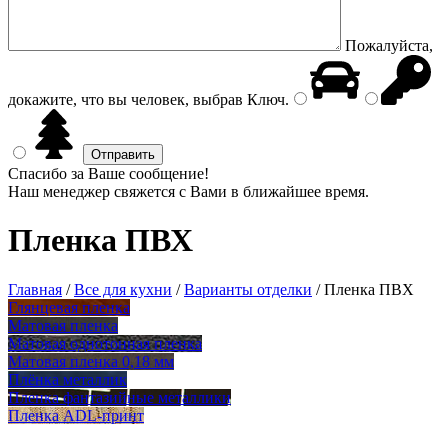
Пожалуйста,
докажите, что вы человек, выбрав
Ключ
.
Спасибо за Ваше сообщение!
Наш менеджер свяжется с Вами в ближайшее время.
Пленка ПВХ
Главная
/
Все для кухни
/
Варианты отделки
/
Пленка ПВХ
Глянцевая пленка
Матовая пленка
Матовая однотонная пленка
Матовая пленка 0,18 мм
Плёнка металлик
Пленка фантазийные металлики
Пленка ADL-принт