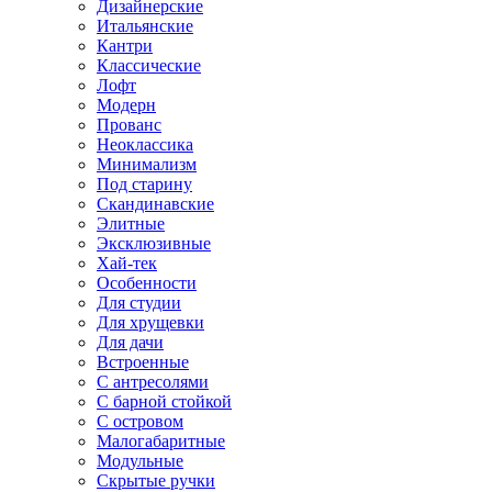
Дизайнерские
Итальянские
Кантри
Классические
Лофт
Модерн
Прованс
Неоклассика
Минимализм
Под старину
Скандинавские
Элитные
Эксклюзивные
Хай-тек
Особенности
Для студии
Для хрущевки
Для дачи
Встроенные
С антресолями
С барной стойкой
С островом
Малогабаритные
Модульные
Скрытые ручки