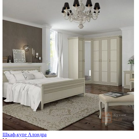
Шкаф-купе Алондра