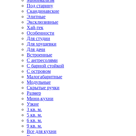
Минимализм
Под старину
Скандинавские
Элитные
Эксклюзивные
Хай-тек
Особенности
Для студии
Для хрущевки
Для дачи
Встроенные
С антресолями
С барной стойкой
С островом
Малогабаритные
Модульные
Скрытые ручки
Размер
Мини-кухни
Узкие
3 кв. м.
5 кв. м.
6 кв. м.
9 кв. м.
Все для кухни