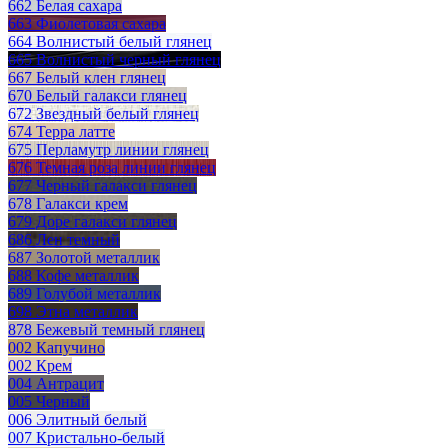
662 Белая сахара
663 Фиолетовая сахара
664 Волнистый белый глянец
665 Волнистый черный глянец
667 Белый клен глянец
670 Белый галакси глянец
672 Звездный белый глянец
674 Терра латте
675 Перламутр линии глянец
676 Темная роза линии глянец
677 Черный галакси глянец
678 Галакси крем
679 Доре галакси глянец
686 Лен темный
687 Золотой металлик
688 Кофе металлик
689 Голубой металлик
698 Этна металлик
878 Бежевый темный глянец
002 Капучино
002 Крем
004 Антрацит
005 Черный
006 Элитный белый
007 Кристально-белый