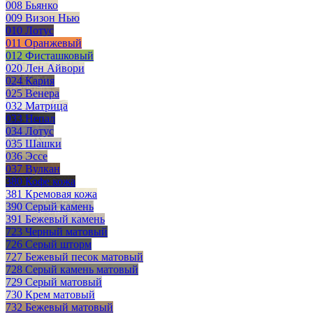
008 Бьянко
009 Визон Нью
010 Лотус
011 Оранжевый
012 Фисташковый
020 Лен Айвори
024 Кария
025 Венера
032 Матрица
033 Непал
034 Лотус
035 Шашки
036 Эссе
037 Вулкан
380 Кофе кожа
381 Кремовая кожа
390 Серый камень
391 Бежевый камень
723 Черный матовый
726 Серый шторм
727 Бежевый песок матовый
728 Серый камень матовый
729 Серый матовый
730 Крем матовый
732 Бежевый матовый