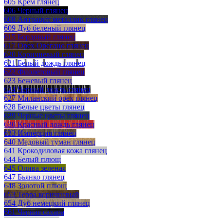
605 Крем глянец
606 Черный глянец
608 Антрацит металлик глянец
609 Дуб беленый глянец
615 Бордовый глянец
617 Орех Орегано глянец
620 Коричневый глянец
621 Белый дождь глянец
622 Фиолетовый глянец
623 Бежевый глянец
624 Черный дождь глянец
627 Миланский орех глянец
628 Белые цветы глянец
629 Черные цветы глянец
630 Красный дождь глянец
633 Имперция глянец
640 Медовый туман глянец
641 Крокодиловая кожа глянец
644 Белый плющ
645 Олива зеленая
647 Бьянко глянец
648 Золотой плющ
653 Терра коричневый
654 Дуб немецкий глянец
661 Черная сахара