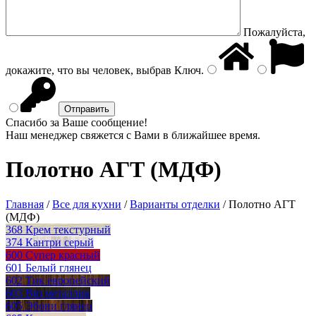
Пожалуйста,
докажите, что вы человек, выбрав
Ключ
.
Спасибо за Ваше сообщение!
Наш менеджер свяжется с Вами в ближайшее время.
Полотно АГТ (МДФ)
Главная
/
Все для кухни
/
Варианты отделки
/
Полотно АГТ
(МДФ)
368 Крем текстурный
374 Кантри серый
600 Супер красный
601 Белый глянец
602 Тик европейский
603 Вяз металлик
605 Эбони глянец