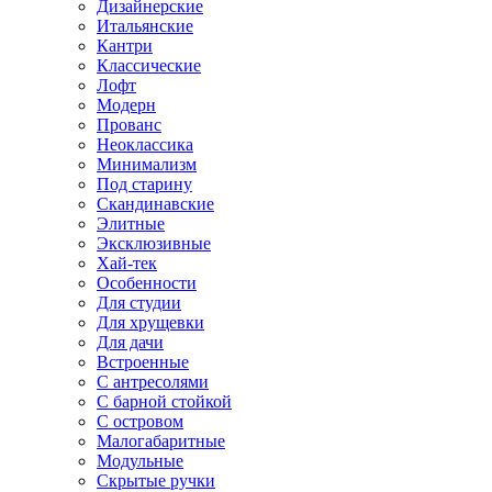
Дизайнерские
Итальянские
Кантри
Классические
Лофт
Модерн
Прованс
Неоклассика
Минимализм
Под старину
Скандинавские
Элитные
Эксклюзивные
Хай-тек
Особенности
Для студии
Для хрущевки
Для дачи
Встроенные
С антресолями
С барной стойкой
С островом
Малогабаритные
Модульные
Скрытые ручки