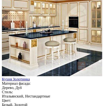
Кухня Золотинка
Материал фасада:
Дерево, Дуб
Стиль:
Итальянский, Нестандартные
Цвет:
Белый, Золотой