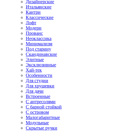
Дизайнерские
Итальянские
Кантри
Классические
Лофт
Модерн
Прованс
Неоклассика
Минимализм
Под старину
Скандинавские
Элитные
Эксклюзивные
Хай-тек
Особенности
Для студии
Для хрущевки
Для дачи
Встроенные
С антресолями
С барной стойкой
С островом
Малогабаритные
Модульные
Скрытые ручки