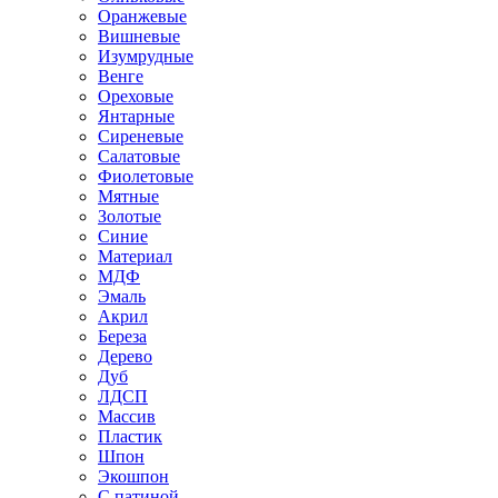
Оранжевые
Вишневые
Изумрудные
Венге
Ореховые
Янтарные
Сиреневые
Салатовые
Фиолетовые
Мятные
Золотые
Синие
Материал
МДФ
Эмаль
Акрил
Береза
Дерево
Дуб
ЛДСП
Массив
Пластик
Шпон
Экошпон
С патиной