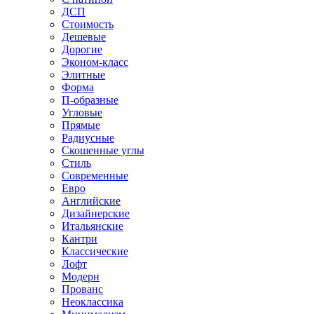
ДСП
Стоимость
Дешевые
Дорогие
Эконом-класс
Элитные
Форма
П-образные
Угловые
Прямые
Радиусные
Скошенные углы
Стиль
Современные
Евро
Английские
Дизайнерские
Итальянские
Кантри
Классические
Лофт
Модерн
Прованс
Неоклассика