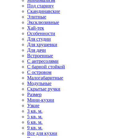
Минимализм
Под старину
Скандинавские
Элитные
Эксклюзивные
Хай-тек
Особенности
Для студии
Для хрущевки
Для дачи
Встроенные
С антресолями
С барной стойкой
С островом
Малогабаритные
Модульные
Скрытые ручки
Размер
Мини-кухни
Узкие
3 кв. м.
5 кв. м.
6 кв. м.
9 кв. м.
Все для кухни