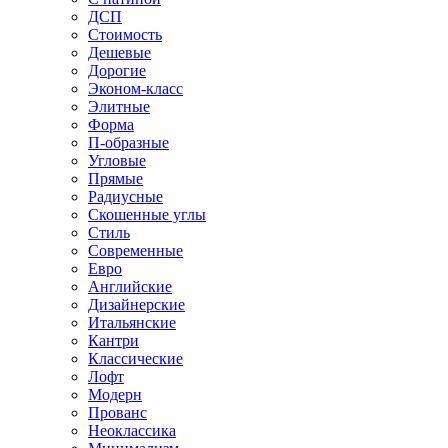
ДСП
Стоимость
Дешевые
Дорогие
Эконом-класс
Элитные
Форма
П-образные
Угловые
Прямые
Радиусные
Скошенные углы
Стиль
Современные
Евро
Английские
Дизайнерские
Итальянские
Кантри
Классические
Лофт
Модерн
Прованс
Неоклассика