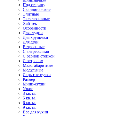
Минимализм
Под старину
Скандинавские
Элитные
Эксклюзивные
Хай-тек
Особенности
Для студии
Для хрущевки
Для дачи
Встроенные
С антресолями
С барной стойкой
С островом
Малогабаритные
Модульные
Скрытые ручки
Размер
Мини-кухни
Узкие
3 кв. м.
5 кв. м.
6 кв. м.
9 кв. м.
Все для кухни