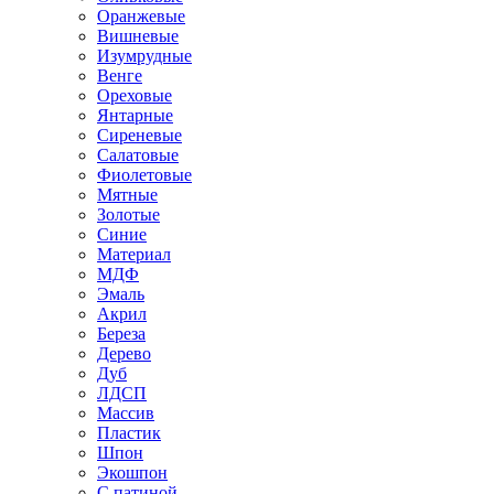
Оранжевые
Вишневые
Изумрудные
Венге
Ореховые
Янтарные
Сиреневые
Салатовые
Фиолетовые
Мятные
Золотые
Синие
Материал
МДФ
Эмаль
Акрил
Береза
Дерево
Дуб
ЛДСП
Массив
Пластик
Шпон
Экошпон
С патиной