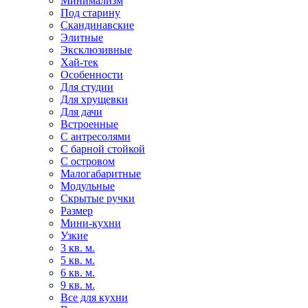
Минимализм
Под старину
Скандинавские
Элитные
Эксклюзивные
Хай-тек
Особенности
Для студии
Для хрущевки
Для дачи
Встроенные
С антресолями
С барной стойкой
С островом
Малогабаритные
Модульные
Скрытые ручки
Размер
Мини-кухни
Узкие
3 кв. м.
5 кв. м.
6 кв. м.
9 кв. м.
Все для кухни