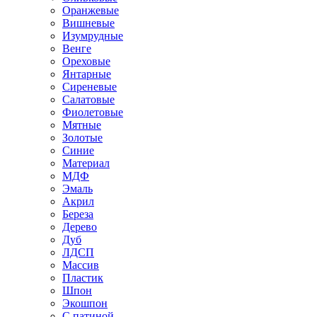
Оранжевые
Вишневые
Изумрудные
Венге
Ореховые
Янтарные
Сиреневые
Салатовые
Фиолетовые
Мятные
Золотые
Синие
Материал
МДФ
Эмаль
Акрил
Береза
Дерево
Дуб
ЛДСП
Массив
Пластик
Шпон
Экошпон
С патиной