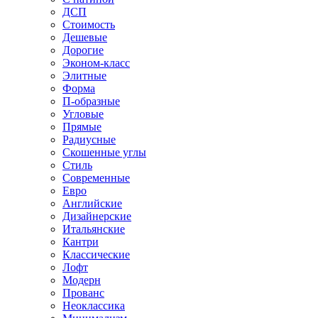
ДСП
Стоимость
Дешевые
Дорогие
Эконом-класс
Элитные
Форма
П-образные
Угловые
Прямые
Радиусные
Скошенные углы
Стиль
Современные
Евро
Английские
Дизайнерские
Итальянские
Кантри
Классические
Лофт
Модерн
Прованс
Неоклассика