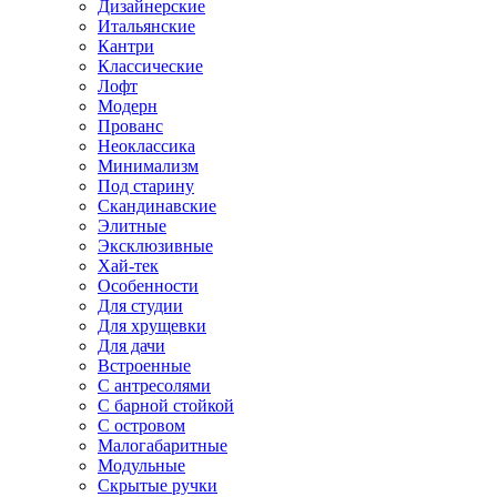
Дизайнерские
Итальянские
Кантри
Классические
Лофт
Модерн
Прованс
Неоклассика
Минимализм
Под старину
Скандинавские
Элитные
Эксклюзивные
Хай-тек
Особенности
Для студии
Для хрущевки
Для дачи
Встроенные
С антресолями
С барной стойкой
С островом
Малогабаритные
Модульные
Скрытые ручки