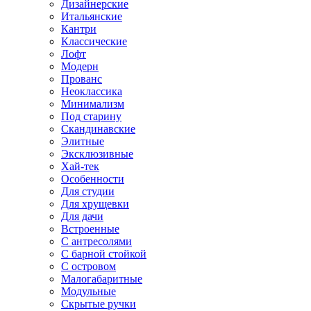
Дизайнерские
Итальянские
Кантри
Классические
Лофт
Модерн
Прованс
Неоклассика
Минимализм
Под старину
Скандинавские
Элитные
Эксклюзивные
Хай-тек
Особенности
Для студии
Для хрущевки
Для дачи
Встроенные
С антресолями
С барной стойкой
С островом
Малогабаритные
Модульные
Скрытые ручки