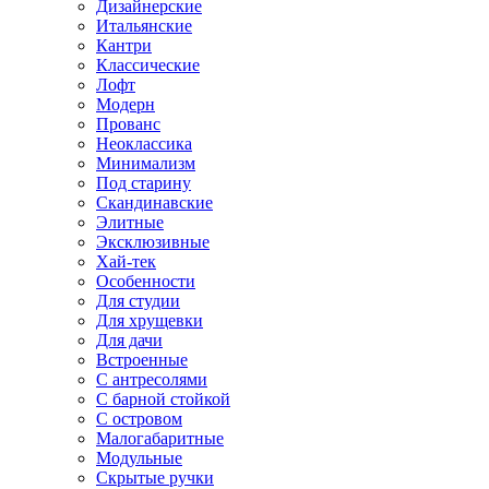
Дизайнерские
Итальянские
Кантри
Классические
Лофт
Модерн
Прованс
Неоклассика
Минимализм
Под старину
Скандинавские
Элитные
Эксклюзивные
Хай-тек
Особенности
Для студии
Для хрущевки
Для дачи
Встроенные
С антресолями
С барной стойкой
С островом
Малогабаритные
Модульные
Скрытые ручки