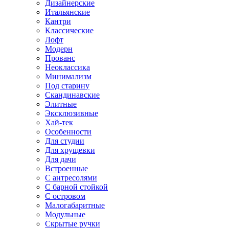
Дизайнерские
Итальянские
Кантри
Классические
Лофт
Модерн
Прованс
Неоклассика
Минимализм
Под старину
Скандинавские
Элитные
Эксклюзивные
Хай-тек
Особенности
Для студии
Для хрущевки
Для дачи
Встроенные
С антресолями
С барной стойкой
С островом
Малогабаритные
Модульные
Скрытые ручки