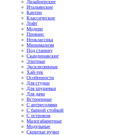
Дизайнерские
Итальянские
Кантри
Классические
Лофт
Модерн
Прованс
Неоклассика
Минимализм
Под старину
Скандинавские
Элитные
Эксклюзивные
Хай-тек
Особенности
Для студии
Для хрущевки
Для дачи
Встроенные
С антресолями
С барной стойкой
С островом
Малогабаритные
Модульные
Скрытые ручки