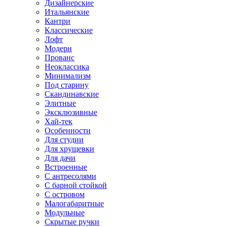
Дизайнерские
Итальянские
Кантри
Классические
Лофт
Модерн
Прованс
Неоклассика
Минимализм
Под старину
Скандинавские
Элитные
Эксклюзивные
Хай-тек
Особенности
Для студии
Для хрущевки
Для дачи
Встроенные
С антресолями
С барной стойкой
С островом
Малогабаритные
Модульные
Скрытые ручки