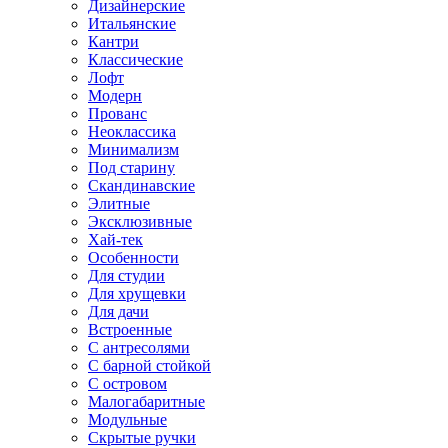
Дизайнерские
Итальянские
Кантри
Классические
Лофт
Модерн
Прованс
Неоклассика
Минимализм
Под старину
Скандинавские
Элитные
Эксклюзивные
Хай-тек
Особенности
Для студии
Для хрущевки
Для дачи
Встроенные
С антресолями
С барной стойкой
С островом
Малогабаритные
Модульные
Скрытые ручки