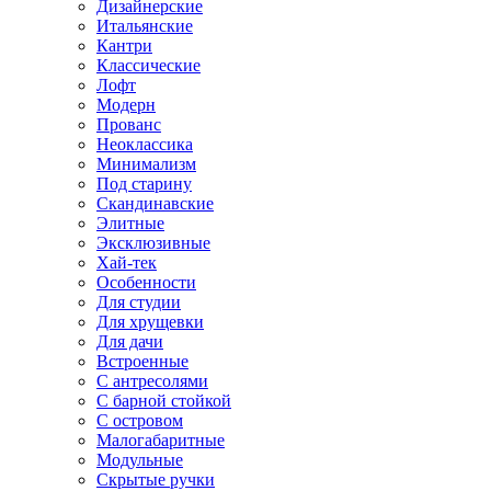
Дизайнерские
Итальянские
Кантри
Классические
Лофт
Модерн
Прованс
Неоклассика
Минимализм
Под старину
Скандинавские
Элитные
Эксклюзивные
Хай-тек
Особенности
Для студии
Для хрущевки
Для дачи
Встроенные
С антресолями
С барной стойкой
С островом
Малогабаритные
Модульные
Скрытые ручки