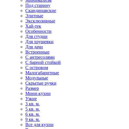
Минимализм
Под старину
Скандинавские
Элитные
Эксклюзивные
Хай-тек
Особенности
Для студии
Для хрущевки
Для дачи
Встроенные
С антресолями
С барной стойкой
С островом
Малогабаритные
Модульные
Скрытые ручки
Размер
Мини-кухни
Узкие
3 кв. м.
5 кв. м.
6 кв. м.
9 кв. м.
Все для кухни