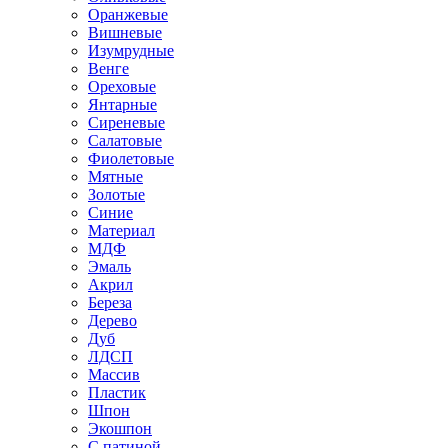
Оранжевые
Вишневые
Изумрудные
Венге
Ореховые
Янтарные
Сиреневые
Салатовые
Фиолетовые
Мятные
Золотые
Синие
Материал
МДФ
Эмаль
Акрил
Береза
Дерево
Дуб
ЛДСП
Массив
Пластик
Шпон
Экошпон
С патиной