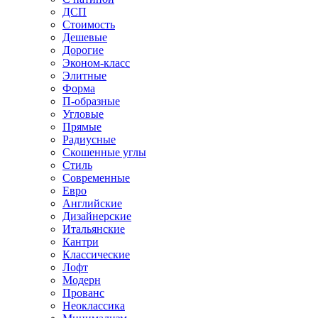
ДСП
Стоимость
Дешевые
Дорогие
Эконом-класс
Элитные
Форма
П-образные
Угловые
Прямые
Радиусные
Скошенные углы
Стиль
Современные
Евро
Английские
Дизайнерские
Итальянские
Кантри
Классические
Лофт
Модерн
Прованс
Неоклассика