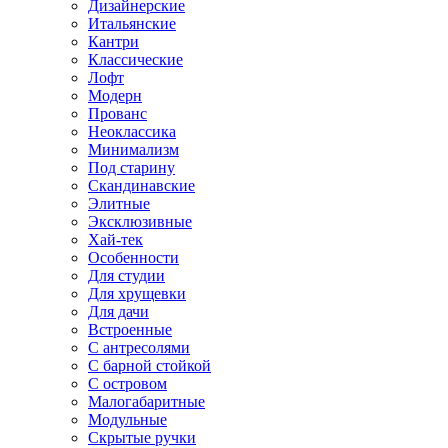
Дизайнерские
Итальянские
Кантри
Классические
Лофт
Модерн
Прованс
Неоклассика
Минимализм
Под старину
Скандинавские
Элитные
Эксклюзивные
Хай-тек
Особенности
Для студии
Для хрущевки
Для дачи
Встроенные
С антресолями
С барной стойкой
С островом
Малогабаритные
Модульные
Скрытые ручки