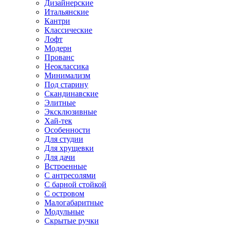
Дизайнерские
Итальянские
Кантри
Классические
Лофт
Модерн
Прованс
Неоклассика
Минимализм
Под старину
Скандинавские
Элитные
Эксклюзивные
Хай-тек
Особенности
Для студии
Для хрущевки
Для дачи
Встроенные
С антресолями
С барной стойкой
С островом
Малогабаритные
Модульные
Скрытые ручки