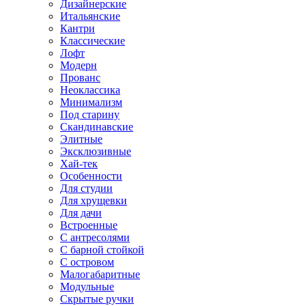
Дизайнерские
Итальянские
Кантри
Классические
Лофт
Модерн
Прованс
Неоклассика
Минимализм
Под старину
Скандинавские
Элитные
Эксклюзивные
Хай-тек
Особенности
Для студии
Для хрущевки
Для дачи
Встроенные
С антресолями
С барной стойкой
С островом
Малогабаритные
Модульные
Скрытые ручки