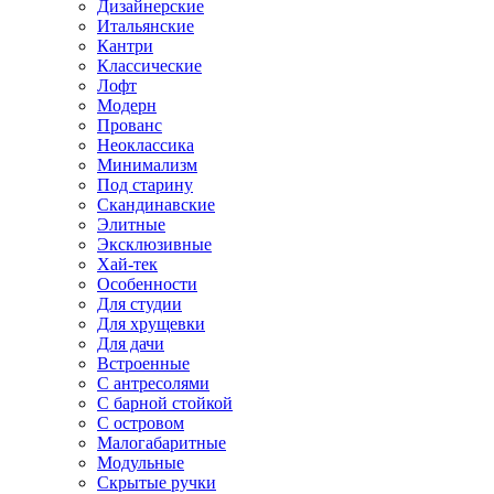
Дизайнерские
Итальянские
Кантри
Классические
Лофт
Модерн
Прованс
Неоклассика
Минимализм
Под старину
Скандинавские
Элитные
Эксклюзивные
Хай-тек
Особенности
Для студии
Для хрущевки
Для дачи
Встроенные
С антресолями
С барной стойкой
С островом
Малогабаритные
Модульные
Скрытые ручки