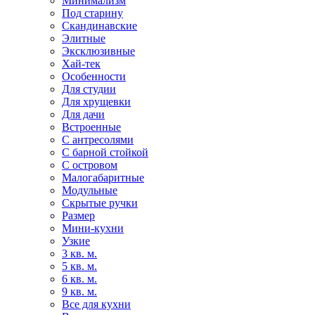
Минимализм
Под старину
Скандинавские
Элитные
Эксклюзивные
Хай-тек
Особенности
Для студии
Для хрущевки
Для дачи
Встроенные
С антресолями
С барной стойкой
С островом
Малогабаритные
Модульные
Скрытые ручки
Размер
Мини-кухни
Узкие
3 кв. м.
5 кв. м.
6 кв. м.
9 кв. м.
Все для кухни