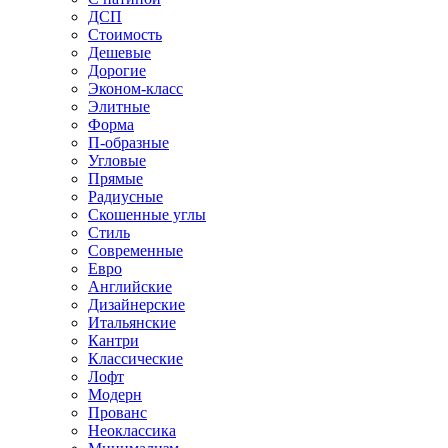
ДСП
Стоимость
Дешевые
Дорогие
Эконом-класс
Элитные
Форма
П-образные
Угловые
Прямые
Радиусные
Скошенные углы
Стиль
Современные
Евро
Английские
Дизайнерские
Итальянские
Кантри
Классические
Лофт
Модерн
Прованс
Неоклассика