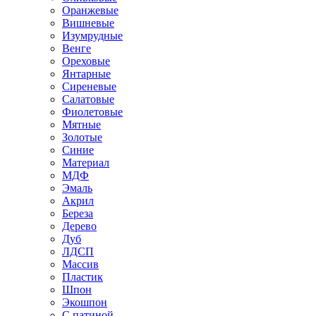
Оранжевые
Вишневые
Изумрудные
Венге
Ореховые
Янтарные
Сиреневые
Салатовые
Фиолетовые
Мятные
Золотые
Синие
Материал
МДФ
Эмаль
Акрил
Береза
Дерево
Дуб
ЛДСП
Массив
Пластик
Шпон
Экошпон
С патиной