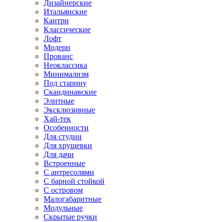
Дизайнерские
Итальянские
Кантри
Классические
Лофт
Модерн
Прованс
Неоклассика
Минимализм
Под старину
Скандинавские
Элитные
Эксклюзивные
Хай-тек
Особенности
Для студии
Для хрущевки
Для дачи
Встроенные
С антресолями
С барной стойкой
С островом
Малогабаритные
Модульные
Скрытые ручки