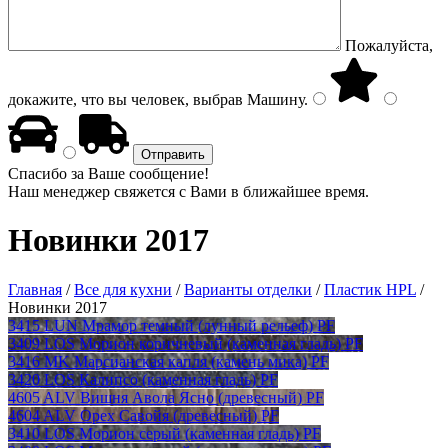
Пожалуйста,
докажите, что вы человек, выбрав
Машину
.
Спасибо за Ваше сообщение!
Наш менеджер свяжется с Вами в ближайшее время.
Новинки 2017
Главная
/
Все для кухни
/
Варианты отделки
/
Пластик HPL
/
Новинки 2017
3415 LUN Мрамор темный (лунный рельеф) PF
3409 LOS Морион коричневый (каменная гладь) PF
3416 MK Марсианская капля (камень мика) PF
3420 LOS Калипсо (каменная гладь) PF
4605 ALV Вишня Авола Ясно (древесный) PF
4604 ALV Орех Савойя (древесный) PF
3410 LOS Морион серый (каменная гладь) PF