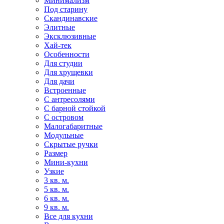
Минимализм
Под старину
Скандинавские
Элитные
Эксклюзивные
Хай-тек
Особенности
Для студии
Для хрущевки
Для дачи
Встроенные
С антресолями
С барной стойкой
С островом
Малогабаритные
Модульные
Скрытые ручки
Размер
Мини-кухни
Узкие
3 кв. м.
5 кв. м.
6 кв. м.
9 кв. м.
Все для кухни