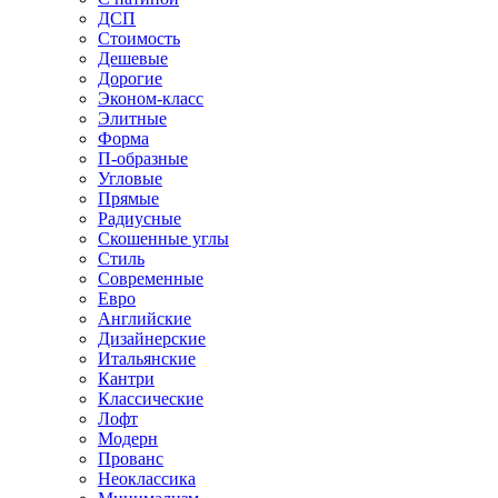
ДСП
Стоимость
Дешевые
Дорогие
Эконом-класс
Элитные
Форма
П-образные
Угловые
Прямые
Радиусные
Скошенные углы
Стиль
Современные
Евро
Английские
Дизайнерские
Итальянские
Кантри
Классические
Лофт
Модерн
Прованс
Неоклассика