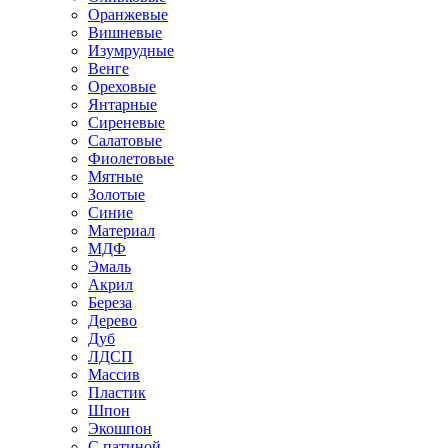
Оранжевые
Вишневые
Изумрудные
Венге
Ореховые
Янтарные
Сиреневые
Салатовые
Фиолетовые
Мятные
Золотые
Синие
Материал
МДФ
Эмаль
Акрил
Береза
Дерево
Дуб
ЛДСП
Массив
Пластик
Шпон
Экошпон
С патиной