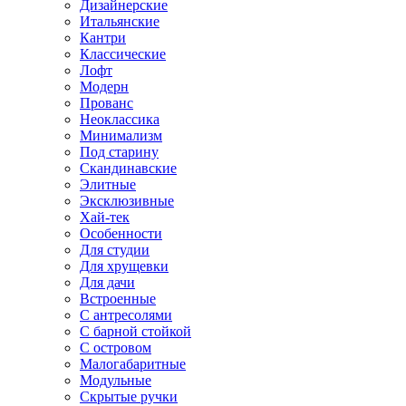
Дизайнерские
Итальянские
Кантри
Классические
Лофт
Модерн
Прованс
Неоклассика
Минимализм
Под старину
Скандинавские
Элитные
Эксклюзивные
Хай-тек
Особенности
Для студии
Для хрущевки
Для дачи
Встроенные
С антресолями
С барной стойкой
С островом
Малогабаритные
Модульные
Скрытые ручки