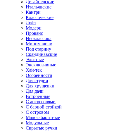
Дизайнерские
Итальянские
Кантри
Классические
Лофт
Модерн
Прованс
Неоклассика
Минимализм
Под старину
Скандинавские
Элитные
Эксклюзивные
Хай-тек
Особенности
Для студии
Для хрущевки
Для дачи
Встроенные
С антресолями
С барной стойкой
С островом
Малогабаритные
Модульные
Скрытые ручки