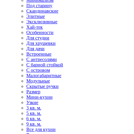
Минимализм
Под старину
Скандинавские
Элитные
Эксклюзивные
Хай-тек
Особенности
Для студии
Для хрущевки
Для дачи
Встроенные
С антресолями
С барной стойкой
С островом
Малогабаритные
Модульные
Скрытые ручки
Размер
Мини-кухни
Узкие
3 кв. м.
5 кв. м.
6 кв. м.
9 кв. м.
Все для кухни