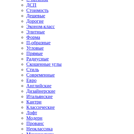
ДСП
Стоимость
Дешевые
Дорогие
Эконом-класс
Элитные
Форма
П-образные
Угловые
Прямые
Радиусные
Скошенные углы
Стиль
Современные
Евро
Английские
Дизайнерские
Итальянские
Кантри
Классические
Лофт
Модерн
Прованс
Неоклассика