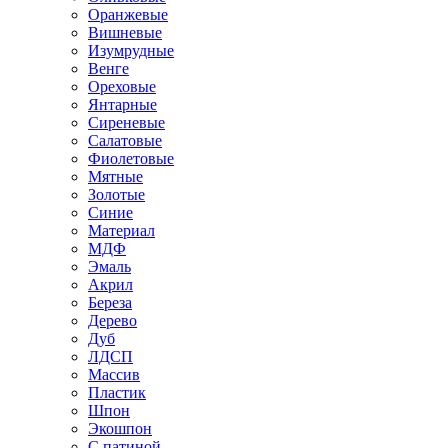
Оранжевые
Вишневые
Изумрудные
Венге
Ореховые
Янтарные
Сиреневые
Салатовые
Фиолетовые
Мятные
Золотые
Синие
Материал
МДФ
Эмаль
Акрил
Береза
Дерево
Дуб
ЛДСП
Массив
Пластик
Шпон
Экошпон
С патиной