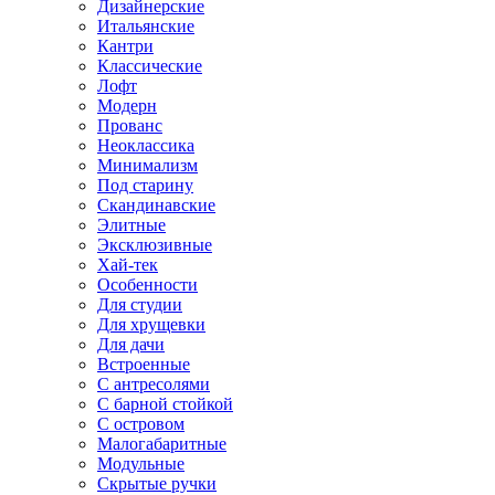
Дизайнерские
Итальянские
Кантри
Классические
Лофт
Модерн
Прованс
Неоклассика
Минимализм
Под старину
Скандинавские
Элитные
Эксклюзивные
Хай-тек
Особенности
Для студии
Для хрущевки
Для дачи
Встроенные
С антресолями
С барной стойкой
С островом
Малогабаритные
Модульные
Скрытые ручки