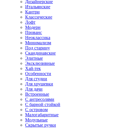
Дизайнерские
Итальянские
Кантри
Классические
Лофт
Модерн
Прованс
Неоклассика
Минимализм
Под старину
Скандинавские
Элитные
Эксклюзивные
Хай-тек
Особенности
Для студии
Для хрущевки
Для дачи
Встроенные
С антресолями
С барной стойкой
С островом
Малогабаритные
Модульные
Скрытые ручки