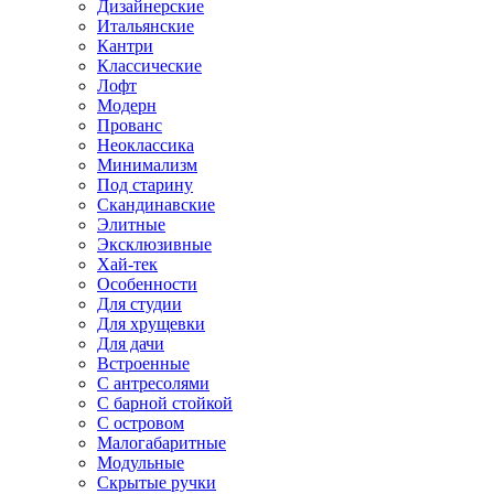
Дизайнерские
Итальянские
Кантри
Классические
Лофт
Модерн
Прованс
Неоклассика
Минимализм
Под старину
Скандинавские
Элитные
Эксклюзивные
Хай-тек
Особенности
Для студии
Для хрущевки
Для дачи
Встроенные
С антресолями
С барной стойкой
С островом
Малогабаритные
Модульные
Скрытые ручки