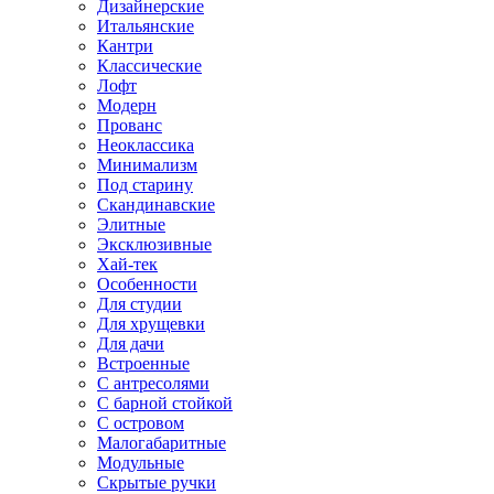
Дизайнерские
Итальянские
Кантри
Классические
Лофт
Модерн
Прованс
Неоклассика
Минимализм
Под старину
Скандинавские
Элитные
Эксклюзивные
Хай-тек
Особенности
Для студии
Для хрущевки
Для дачи
Встроенные
С антресолями
С барной стойкой
С островом
Малогабаритные
Модульные
Скрытые ручки