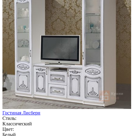
Гостиная Лисберн
Стиль:
Классический
Цвет:
Белый