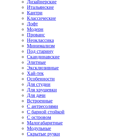
Дизайнерские
Итальянские
Кантри
Классические
Лофт
Модерн
Прованс
Неоклассика
Минимализм
Под старину
Скандинавские
Элитные
Эксклюзивные
Хай-тек
Особенности
Для студии
Для хрущевки
Для дачи
Встроенные
С антресолями
С барной стойкой
С островом
Малогабаритные
Модульные
Скрытые ручки