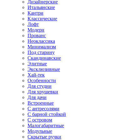
Дизайнерские
Итальянские
Кантри
Классические
Лофт
Модерн
Прованс
Неоклассика
Минимализм
Под старину
Скандинавские
Элитные
Эксклюзивные
Хай-тек
Особенности
Для студии
Для хрущевки
Для дачи
Встроенные
С антресолями
С барной стойкой
С островом
Малогабаритные
Модульные
Скрытые ручки