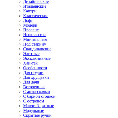
Дизайнерские
Итальянские
Кантри
Классические
Лофт
Модерн
Прованс
Неоклассика
Минимализм
Под старину
Скандинавские
Элитные
Эксклюзивные
Хай-тек
Особенности
Для студии
Для хрущевки
Для дачи
Встроенные
С антресолями
С барной стойкой
С островом
Малогабаритные
Модульные
Скрытые ручки