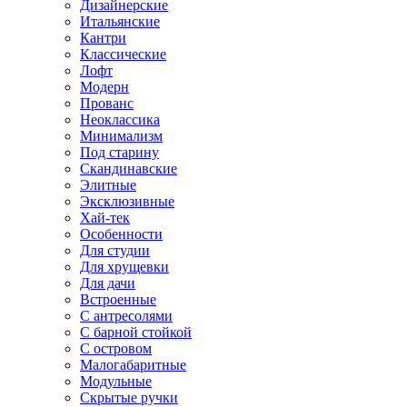
Дизайнерские
Итальянские
Кантри
Классические
Лофт
Модерн
Прованс
Неоклассика
Минимализм
Под старину
Скандинавские
Элитные
Эксклюзивные
Хай-тек
Особенности
Для студии
Для хрущевки
Для дачи
Встроенные
С антресолями
С барной стойкой
С островом
Малогабаритные
Модульные
Скрытые ручки