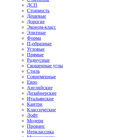
ДСП
Стоимость
Дешевые
Дорогие
Эконом-класс
Элитные
Форма
П-образные
Угловые
Прямые
Радиусные
Скошенные углы
Стиль
Современные
Евро
Английские
Дизайнерские
Итальянские
Кантри
Классические
Лофт
Модерн
Прованс
Неоклассика