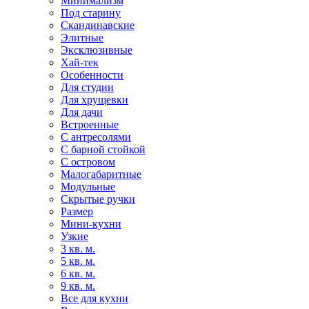
Минимализм
Под старину
Скандинавские
Элитные
Эксклюзивные
Хай-тек
Особенности
Для студии
Для хрущевки
Для дачи
Встроенные
С антресолями
С барной стойкой
С островом
Малогабаритные
Модульные
Скрытые ручки
Размер
Мини-кухни
Узкие
3 кв. м.
5 кв. м.
6 кв. м.
9 кв. м.
Все для кухни