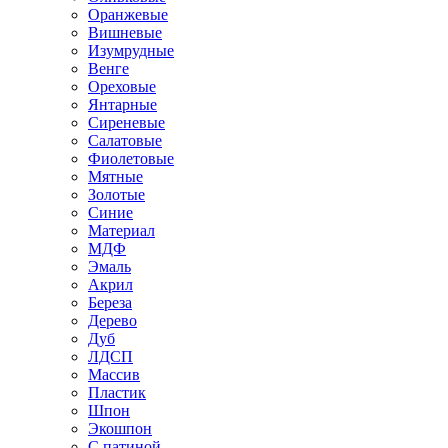
Оранжевые
Вишневые
Изумрудные
Венге
Ореховые
Янтарные
Сиреневые
Салатовые
Фиолетовые
Мятные
Золотые
Синие
Материал
МДФ
Эмаль
Акрил
Береза
Дерево
Дуб
ЛДСП
Массив
Пластик
Шпон
Экошпон
С патиной