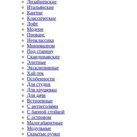
Дизайнерские
Итальянские
Кантри
Классические
Лофт
Модерн
Прованс
Неоклассика
Минимализм
Под старину
Скандинавские
Элитные
Эксклюзивные
Хай-тек
Особенности
Для студии
Для хрущевки
Для дачи
Встроенные
С антресолями
С барной стойкой
С островом
Малогабаритные
Модульные
Скрытые ручки