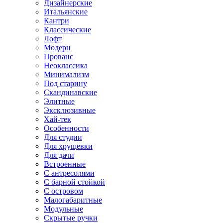
Дизайнерские
Итальянские
Кантри
Классические
Лофт
Модерн
Прованс
Неоклассика
Минимализм
Под старину
Скандинавские
Элитные
Эксклюзивные
Хай-тек
Особенности
Для студии
Для хрущевки
Для дачи
Встроенные
С антресолями
С барной стойкой
С островом
Малогабаритные
Модульные
Скрытые ручки