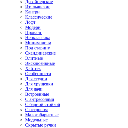
Дизайнерские
Итальянские
Кантри
Классические
Лофт
Модерн
Прованс
Неоклассика
Минимализм
Под старину
Скандинавские
Элитные
Эксклюзивные
Хай-тек
Особенности
Для студии
Для хрущевки
Для дачи
Встроенные
С антресолями
С барной стойкой
С островом
Малогабаритные
Модульные
Скрытые ручки