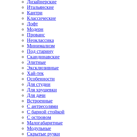
Дизайнерские
Итальянские
Кантри
Классические
Лофт
Модерн
Прованс
Неоклассика
Минимализм
Под старину
Скандинавские
Элитные
Эксклюзивные
Хай-тек
Особенности
Для студии
Для хрущевки
Для дачи
Встроенные
С антресолями
С барной стойкой
С островом
Малогабаритные
Модульные
Скрытые ручки