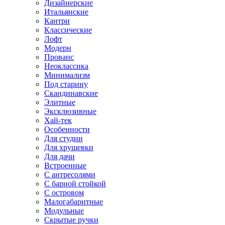
Дизайнерские
Итальянские
Кантри
Классические
Лофт
Модерн
Прованс
Неоклассика
Минимализм
Под старину
Скандинавские
Элитные
Эксклюзивные
Хай-тек
Особенности
Для студии
Для хрущевки
Для дачи
Встроенные
С антресолями
С барной стойкой
С островом
Малогабаритные
Модульные
Скрытые ручки