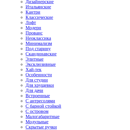
Дизайнерские
Итальянские
Кантри
Классические
Лофт
Модерн
Прованс
Неоклассика
Минимализм
Под старину
Скандинавские
Элитные
Эксклюзивные
Хай-тек
Особенности
Для студии
Для хрущевки
Для дачи
Встроенные
С антресолями
С барной стойкой
С островом
Малогабаритные
Модульные
Скрытые ручки