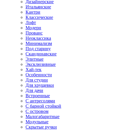
Дизайнерские
Итальянские
Кантри
Классические
Лофт
Модерн
Прованс
Неоклассика
Минимализм
Под старину
Скандинавские
Элитные
Эксклюзивные
Хай-тек
Особенности
Для студии
Для хрущевки
Для дачи
Встроенные
С антресолями
С барной стойкой
С островом
Малогабаритные
Модульные
Скрытые ручки